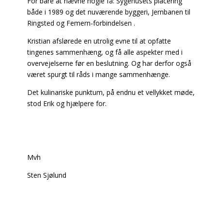
For bare at nævne nogle få: Sygehusets placering
både i 1989 og det nuværende byggeri, Jernbanen til
Ringsted og Femern-forbindelsen .
Kristian afslørede en utrolig evne til at opfatte
tingenes sammenhæng, og få alle aspekter med i
overvejelserne før en beslutning. Og har derfor også
været spurgt til råds i mange sammenhænge.
Det kulinariske punktum, på endnu et vellykket møde,
stod Erik og hjælpere for.
Mvh
Sten Sjølund