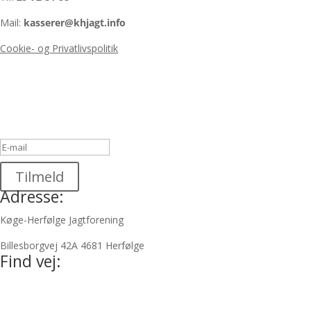
Mail:
kasserer@khjagt.info
Cookie- og Privatlivspolitik
Nyhedsbrev
Du er nu tilmeldt vores nyhedsbrev! Tjek
din email for bekræftelse.
Tilmeld
Adresse:
Køge-Herfølge Jagtforening
Billesborgvej 42A 4681 Herfølge
Find vej: