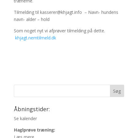
trænerne.
Tilmelding til kasserer@khjagt.info – Navn- hundens
navn- alder – hold
Som noget nyt vi afprøver tilmelding på dette.
khjagt.nemtilmeld.dk
Åbningstider:
Se kalender
Haglprøve træning:
Læs mere