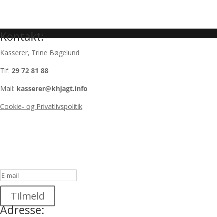
Kontakt:
Kasserer, Trine Bøgelund
Tlf:
29 72 81 88
Mail:
kasserer@khjagt.info
Cookie- og Privatlivspolitik
Nyhedsbrev
Du er nu tilmeldt vores nyhedsbrev! Tjek
din email for bekræftelse.
Tilmeld
Adresse: